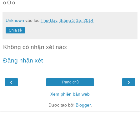
o O o
Unknown
vào lúc
Thứ Bảy, tháng 3 15, 2014
Chia sẻ
Không có nhận xét nào:
Đăng nhận xét
‹
›
Trang chủ
Xem phiên bản web
Được tạo bởi
Blogger
.