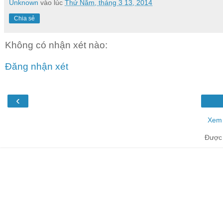
Unknown
vào lúc
Thứ Năm, tháng 3 13, 2014
Chia sẻ
Không có nhận xét nào:
Đăng nhận xét
‹
Xem 
Được 