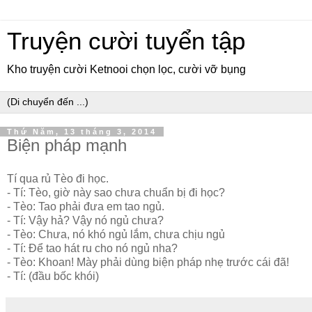
Truyện cười tuyển tập
Kho truyện cười Ketnooi chọn lọc, cười vỡ bụng
Thứ Năm, 13 tháng 3, 2014
Biện pháp mạnh
Tí qua rủ Tèo đi học.
- Tí: Tèo, giờ này sao chưa chuẩn bị đi học?
- Tèo: Tao phải đưa em tao ngủ.
- Tí: Vậy hả? Vậy nó ngủ chưa?
- Tèo: Chưa, nó khó ngủ lắm, chưa chịu ngủ
- Tí: Để tao hát ru cho nó ngủ nha?
- Tèo: Khoan! Mày phải dùng biện pháp nhẹ trước cái đã!
- Tí: (đầu bốc khói)